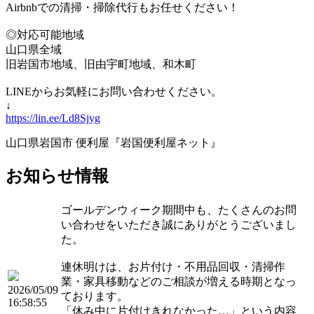
Airbnbでの清掃・掃除代行もお任せください！
◎対応可能地域
山口県全域
旧岩国市地域、旧由宇町地域、和木町
LINEからお気軽にお問い合わせください。
↓
https://lin.ee/Ld8Sjyg
山口県岩国市 便利屋『岩国便利屋ネット』
お知らせ情報
ゴールデンウィーク期間中も、たくさんのお問
い合わせをいただき誠にありがとうございまし
た。
連休明けは、お片付け・不用品回収・清掃作
業・家具移動などのご相談が増える時期となっ
2026/05/09
ております。
16:58:55
「休み中に片付けきれなかった…」という内容